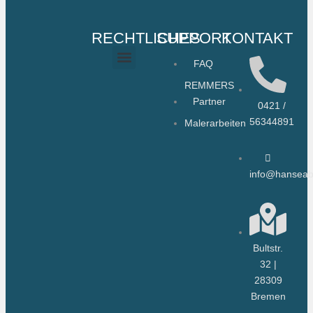
RECHTLICHES
SUPPORT
KONTAKT
FAQ
Cookie-Richtlinie (EU)
REMMERS
Partner
0421 /
56344891
Malerarbeiten
info@hanseab
Bultstr.
32 |
28309
Bremen