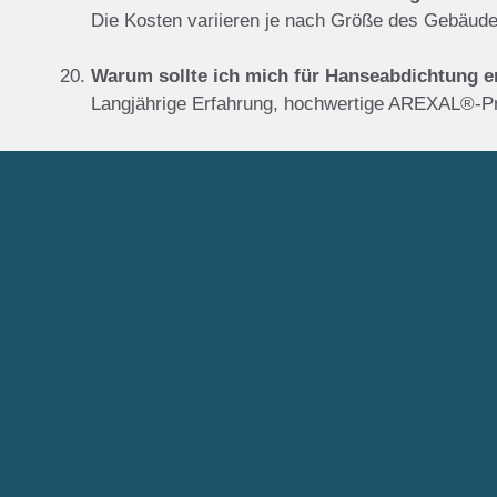
Die Kosten variieren je nach Größe des Gebäude
Warum sollte ich mich für Hanseabdichtung 
Langjährige Erfahrung, hochwertige AREXAL®-P