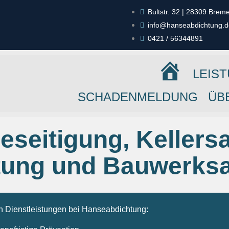
Bultstr. 32 | 28309 Brem
info@hanseabdichtung.d
0421 / 56344891
LEIS
START
SCHADENMELDUNG
ÜB
seitigung, Kellersa
tung und Bauwerks
en Dienstleistungen bei Hanseabdichtung: