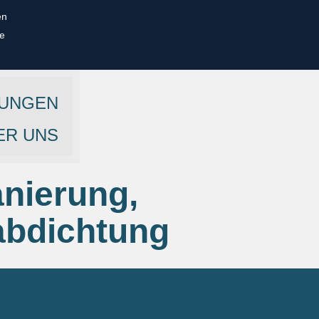
en
e
TUNGEN
ER UNS
nierung,
abdichtung